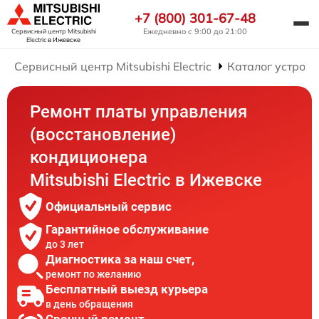
+7 (800) 301-67-48
Ежедневно с 9:00 до 21:00
Сервисный центр Mitsubishi
Electric
в Ижевске
Сервисный центр Mitsubishi Electric
Каталог устройс
Ремонт платы управления
(восстановление)
кондиционера
Mitsubishi Electric в Ижевске
Официальный сервис
Гарантийное обслуживание
до 3 лет
Диагностика за наш счет,
ремонт по желанию
Бесплатный выезд курьера
в день обращения
Срочный ремонт