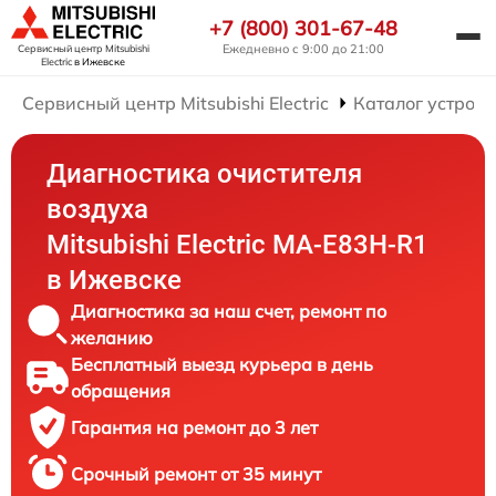
+7 (800) 301-67-48
Ежедневно с 9:00 до 21:00
Сервисный центр Mitsubishi
Electric
в Ижевске
Сервисный центр Mitsubishi Electric
Каталог устройс
Диагностика очистителя
воздуха
Mitsubishi Electric MA-E83H-R1
в Ижевске
Диагностика за наш счет, ремонт по
желанию
Бесплатный выезд курьера в день
обращения
Гарантия на ремонт до 3 лет
Срочный ремонт от 35 минут