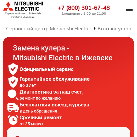
+7 (800) 301-67-48
Ежедневно с 9:00 до 21:00
Сервисный центр Mitsubishi
Electric
в Ижевске
Сервисный центр Mitsubishi Electric
Каталог устройс
Замена кулера -
Mitsubishi Electric в Ижевске
Официальный сервис
Гарантийное обслуживание
до 3 лет
Диагностика за наш счет,
ремонт по желанию
Бесплатный выезд курьера
в день обращения
Срочный ремонт
от 35 минут