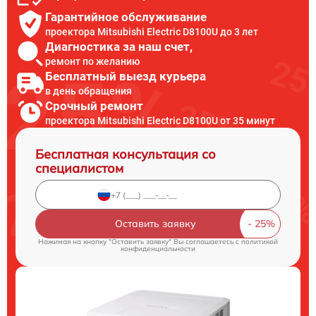
Гарантийное обслуживание
проектора Mitsubishi Electric D8100U до 3 лет
Диагностика за наш счет,
ремонт по желанию
Бесплатный выезд курьера
в день обращения
Срочный ремонт
проектора Mitsubishi Electric D8100U от 35 минут
Бесплатная консультация со
специалистом
Оставить заявку
Нажимая на кнопку "Оставить заявку" Вы соглашаетесь c
политикой
конфиденциальности