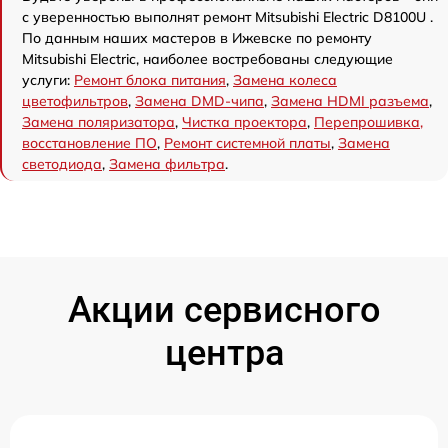
с уверенностью выполнят ремонт Mitsubishi Electric D8100U .
По данным наших мастеров в Ижевске по ремонту
Mitsubishi Electric, наиболее востребованы следующие
услуги:
Ремонт блока питания
,
Замена колеса
цветофильтров
,
Замена DMD-чипа
,
Замена HDMI разъема
,
Замена поляризатора
,
Чистка проектора
,
Перепрошивка,
восстановление ПО
,
Ремонт системной платы
,
Замена
светодиода
,
Замена фильтра
.
Акции сервисного
центра