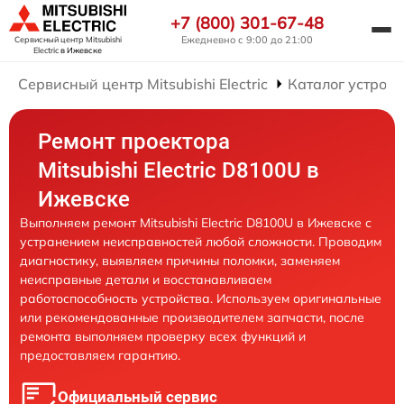
+7 (800) 301-67-48
Ежедневно с 9:00 до 21:00
Сервисный центр Mitsubishi
Electric
в Ижевске
Сервисный центр Mitsubishi Electric
Каталог устройс
Ремонт проектора
Mitsubishi Electric D8100U в
Ижевске
Выполняем ремонт Mitsubishi Electric D8100U в Ижевске с
устранением неисправностей любой сложности. Проводим
диагностику, выявляем причины поломки, заменяем
неисправные детали и восстанавливаем
работоспособность устройства. Используем оригинальные
или рекомендованные производителем запчасти, после
ремонта выполняем проверку всех функций и
предоставляем гарантию.
Официальный сервис