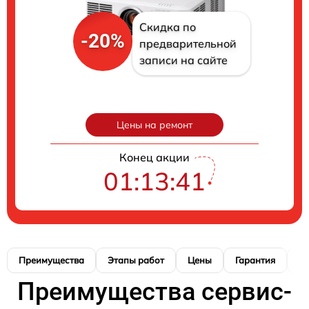
Скидка по
-20%
предварительной
записи на сайте
Цены на ремонт
Конец акции
01:13:40
Преимущества
Этапы работ
Цены
Гарантия
М
Преимущества сервис-