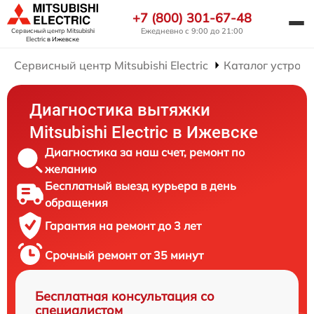
+7 (800) 301-67-48
Ежедневно с 9:00 до 21:00
Сервисный центр Mitsubishi
Electric
в Ижевске
Сервисный центр Mitsubishi Electric
Каталог устройс
Диагностика вытяжки
Mitsubishi Electric в Ижевске
Диагностика за наш счет, ремонт по
желанию
Бесплатный выезд курьера в день
обращения
Гарантия на ремонт до 3 лет
Срочный ремонт от 35 минут
Бесплатная консультация со
специалистом