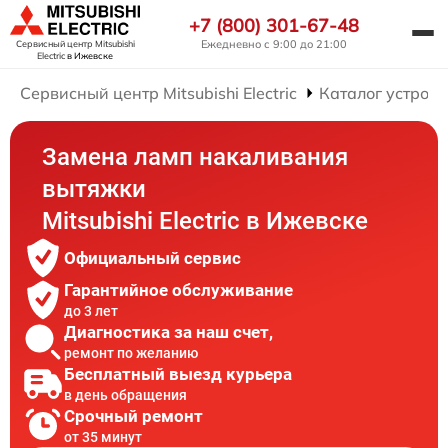
+7 (800) 301-67-48
Ежедневно с 9:00 до 21:00
Сервисный центр Mitsubishi
Electric
в Ижевске
Сервисный центр Mitsubishi Electric
Каталог устройс
Замена ламп накаливания
вытяжки
Mitsubishi Electric в Ижевске
Официальный сервис
Гарантийное обслуживание
до 3 лет
Диагностика за наш счет,
ремонт по желанию
Бесплатный выезд курьера
в день обращения
Срочный ремонт
от 35 минут