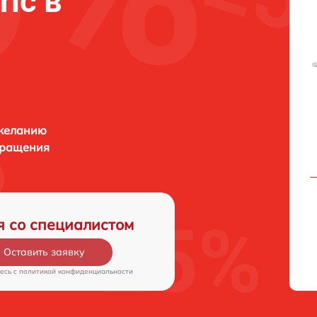
ric в
 желанию
бращения
я со специалистом
Оставить заявку
есь c
политикой конфиденциальности